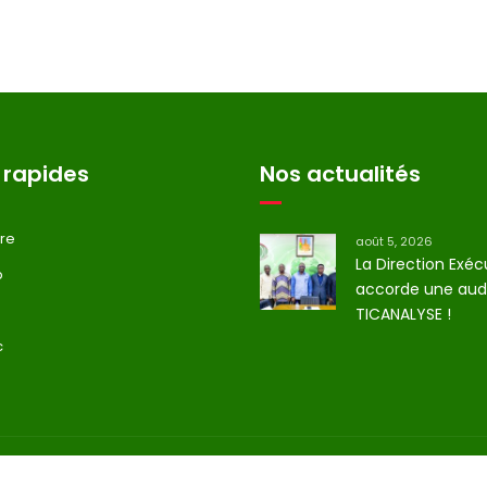
 rapides
Nos actualités
tre
août 5, 2026
La Direction Exéc
p
accorde une aud
TICANALYSE !
c