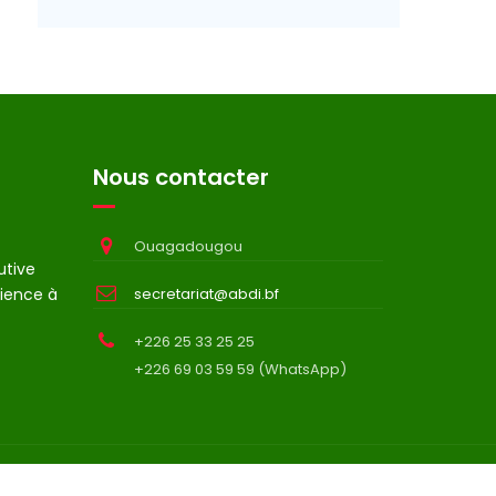
Nous contacter
Ouagadougou
utive
ience à
secretariat@abdi.bf
+226 25 33 25 25
+226 69 03 59 59 (WhatsApp)
A propos
Contact
Statuts et réglements