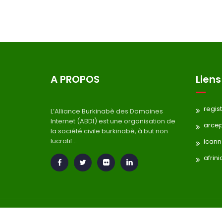
A PROPOS
Liens
regis
L’Alliance Burkinabè des Domaines
Internet (ABDI) est une organisation de
arce
la société civile burkinabè, à but non
lucratif...
icann
afrini
Copyright © 2026
. All rights reserved.
ABDI