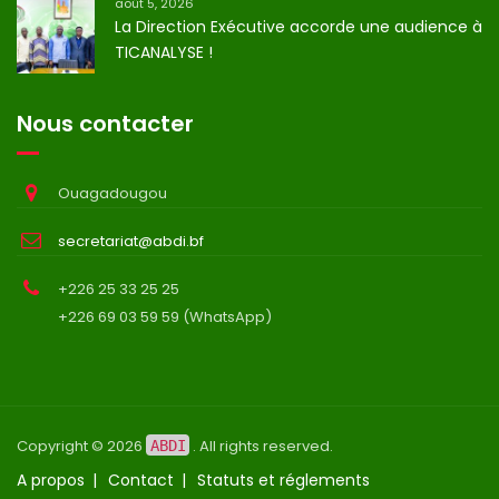
août 5, 2026
La Direction Exécutive accorde une audience à
TICANALYSE !
Nous contacter
Ouagadougou
secretariat@abdi.bf
+226 25 33 25 25
+226 69 03 59 59 (WhatsApp)
Copyright © 2026
. All rights reserved.
ABDI
A propos
Contact
Statuts et réglements