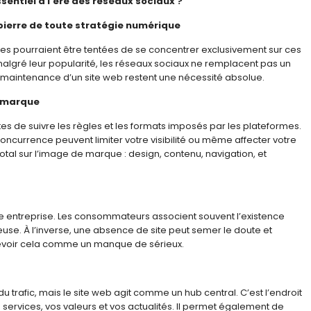
sentiel à l’ère des réseaux sociaux ?
 pierre de toute stratégie numérique
ses pourraient être tentées de se concentrer exclusivement sur ces
malgré leur popularité, les réseaux sociaux ne remplacent pas un
la maintenance d’un site web restent une nécessité absolue.
e marque
tes de suivre les règles et les formats imposés par les plateformes.
oncurrence peuvent limiter votre visibilité ou même affecter votre
otal sur l’image de marque : design, contenu, navigation, et
tre entreprise. Les consommateurs associent souvent l’existence
ieuse. À l’inverse, une absence de site peut semer le doute et
rcevoir cela comme un manque de sérieux.
du trafic, mais le site web agit comme un hub central. C’est l’endroit
s services, vos valeurs et vos actualités. Il permet également de