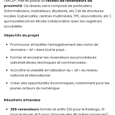
l’ARCEP, met en place un
réseau de revendeurs de
proximité
. Ce réseau sera composé de particuliers
(informaticiens, marketeurs, étudiants, etc.) et de structures
locales (cybercafés, centres multimédia, TPE, associations, etc.)
qui travailleront en étroite collaboration avec les registrars
accrédités.
Objectifs du projet
Promouvoir et faciliter l’enregistrement des noms de
domaine « .bf » dans tout le pays ;
Former et encadrer les revendeurs aux procédures
administratives, techniques et commerciales ;
Accroître la visibilité et l’utilisation du « .bf » au niveau
national et international ;
Créer des opportunités économiques, notamment pour les
jeunes acteurs du numérique.
Résultats attendus
255 revendeurs
formés et actifs (20 pour le Kadiogo, 10
pour le Houet, et 5 pour chacune des 45 autres provinces) ;