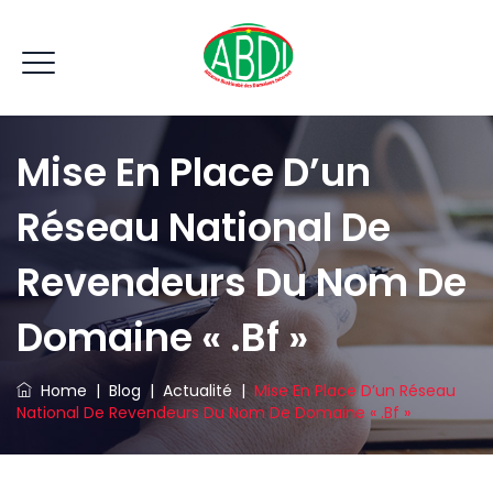
Mise En Place D’un
Réseau National De
Revendeurs Du Nom De
Domaine « .bf »
Home
|
Blog
|
Actualité
|
Mise En Place D’un Réseau
National De Revendeurs Du Nom De Domaine « .bf »