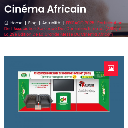
Cinéma Africain
Home
|
Blog
|
Actualité
|
FESPACO 2025 : Participation
De L’Association Burkinabè Des Domaines Internet (ABDI) À
La 29e Édition De La Grande Messe Du Cinéma Africain